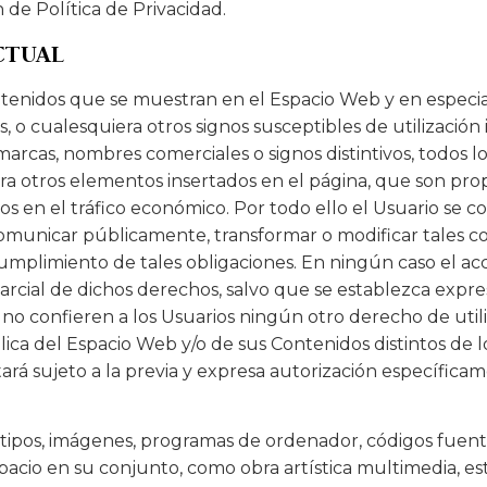
n de Política de Privacidad.
CTUAL
enidos que se muestran en el Espacio Web y en especial, 
o cualesquiera otros signos susceptibles de utilización i
arcas, nombres comerciales o signos distintivos, todos l
era otros elementos insertados en el página, que son pro
os en el tráfico económico. Por todo ello el Usuario se c
 comunicar públicamente, transformar o modificar tales
umplimiento de tales obligaciones. En ningún caso el ac
i parcial de dichos derechos, salvo que se establezca expr
o confieren a los Usuarios ningún otro derecho de utiliz
ica del Espacio Web y/o de sus Contenidos distintos de 
rá sujeto a la previa y expresa autorización específicam
ogotipos, imágenes, programas de ordenador, códigos fuent
Espacio en su conjunto, como obra artística multimedia, 