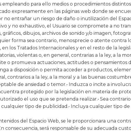
 empleando para ello medios o procedimientos distintos 
ndicado expresamente en las páginas web donde se encuen
no entrañar un riesgo de daño o inutilización del Espac
ivo y no exhaustivo, el Usuario se compromete a no transm
 gráficos, dibujos, archivos de sonido y/o imagen, fotograf
quier forma sea contrario, menosprecie o atente contra 
en los Tratados Internacionales y en el resto de la legis
atorias, violentas o, en general, contrarias a la ley, a l
cite o promueva actuaciones, actitudes o pensamientos dis
nga a disposición o permita acceder a productos, elementos
ral, contrarios a la ley, a la moral y a las buenas costu
table de ansiedad o temor.• Induzca o incite a involucrar
 encuentra protegido por la legislación en materia de prot
utorizado el uso que se pretenda realizar.• Sea contrario a
 cualquier tipo de publicidad.• Incluya cualquier tipo d
ontenidos del Espacio Web, se le proporcionara una contra
 consecuencia, será responsable de su adecuada custo