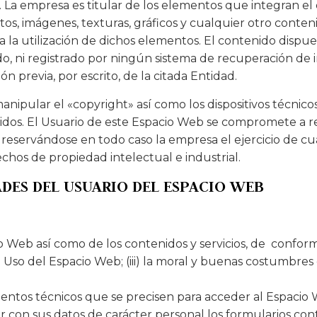
. La empresa es titular de los elementos que integran el
os, imágenes, texturas, gráficos y cualquier otro conte
a la utilización de dichos elementos. El contenido dispu
ido, ni registrado por ningún sistema de recuperación d
 previa, por escrito, de la citada Entidad.
anipular el «copyright» así como los dispositivos técni
dos. El Usuario de este Espacio Web se compromete a re
 reservándose en todo caso la empresa el ejercicio de cu
hos de propiedad intelectual e industrial.
ADES DEL USUARIO DEL ESPACIO WEB
 Web así como de los contenidos y servicios, de conformid
 Uso del Espacio Web; (iii) la moral y buenas costumbre
entos técnicos que se precisen para acceder al Espacio
ar con sus datos de carácter personal los formularios co