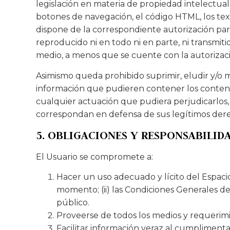
legislación en materia de propiedad intelectual
botones de navegación, el código HTML, los text
dispone de la correspondiente autorización par
reproducido ni en todo ni en parte, ni transmit
medio, a menos que se cuente con la autorización
Asimismo queda prohibido suprimir, eludir y/o m
información que pudieren contener los conteni
cualquier actuación que pudiera perjudicarlos,
correspondan en defensa de sus legítimos derec
5. OBLIGACIONES Y RESPONSABILID
El Usuario se compromete a:
Hacer un uso adecuado y lícito del Espacio
momento; (ii) las Condiciones Generales de
público.
Proveerse de todos los medios y requerimi
Facilitar información veraz al cumpliment