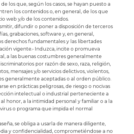
de los que, según los casos, se hayan puesto a
tren los contenidos o, en general, de los que
io web y/o de los contenidos.
itir, difundir o poner a disposición de terceros
ías, grabaciones, software y, en general,
los derechos fundamentales y las libertades
lación vigente.• Induzca, incite o promueva
a moral, a las buenas costumbres generalmente
criminatorios por razón de sexo, raza, religión,
, mensajes y/o servicios delictivos, violentos,
mbres generalmente aceptadas o al orden público.
se en prácticas peligrosas, de riesgo o nocivas
ección intelectual o industrial perteneciente a
l honor, a la intimidad personal y familiar o a la
e virus o programa que impida el normal
seña, se obliga a usarla de manera diligente,
dia y confidencialidad, comprometiéndose a no