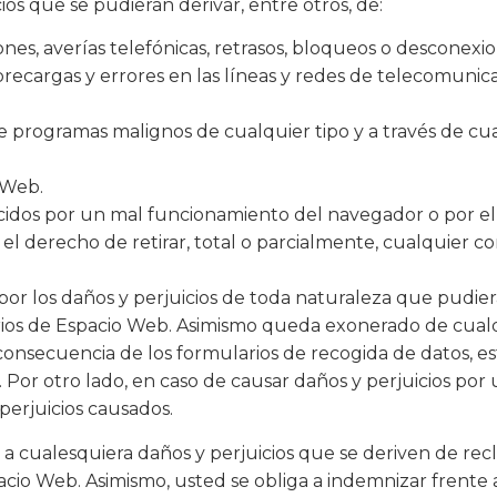
os que se pudieran derivar, entre otros, de:
siones, averías telefónicas, retrasos, bloqueos o descone
brecargas y errores en las líneas y redes de telecomunica
de programas malignos de cualquier tipo y a través de c
 Web.
idos por un mal funcionamiento del navegador o por el u
el derecho de retirar, total o parcialmente, cualquier c
r los daños y perjuicios de toda naturaleza que pudieran
uarios de Espacio Web. Asimismo queda exonerado de cual
onsecuencia de los formularios de recogida de datos, e
 Por otro lado, en caso de causar daños y perjuicios por un
perjuicios causados.
 cualesquiera daños y perjuicios que se deriven de rec
io Web. Asimismo, usted se obliga a indemnizar frente a